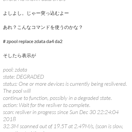
よしよし。じゃー突っ込むよー
あれ？こんなコマンドを使うのかな？
# zpool replace zdata da4 da2
そしたら表示が
pool: zdata
state: DEGRADED
status: One or more devices is currently being resilvered.
The pool will
continue to function, possibly in a degraded state.
action: Wait for the resilver to complete.
scan: resilver in progress since Sun Dec 30 22:24:04
2018
32.3M scanned out of 19.5T at 2.49M/s, (scan is slow,