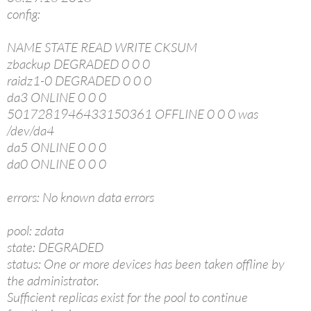
config:
NAME STATE READ WRITE CKSUM
zbackup DEGRADED 0 0 0
raidz1-0 DEGRADED 0 0 0
da3 ONLINE 0 0 0
5017281946433150361 OFFLINE 0 0 0 was
/dev/da4
da5 ONLINE 0 0 0
da0 ONLINE 0 0 0
errors: No known data errors
pool: zdata
state: DEGRADED
status: One or more devices has been taken offline by
the administrator.
Sufficient replicas exist for the pool to continue