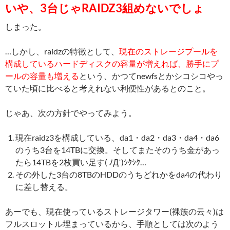
いや、3台じゃRAIDZ3組めないでしょ
しまった。
…しかし、raidzの特徴として、
現在のストレージプールを
構成しているハードディスクの容量が増えれば、勝手にプ
ールの容量も増える
という、かつてnewfsとかシコシコやっ
ていた頃に比べると考えれない利便性があるとのこと。
じゃあ、次の方針でやってみよう。
現在raidz3を構成している、da1・da2・da3・da4・da6
のうち3台を14TBに交換。そしてまたそのうち金があっ
たら14TBを2枚買い足す( ﾉД`)ｼｸｼｸ…
その外した3台の8TBのHDDのうちどれかをda4の代わり
に差し替える。
あーでも、現在使っているストレージタワー(裸族の云々)は
フルスロットル埋まっているから、手順としては次のよう