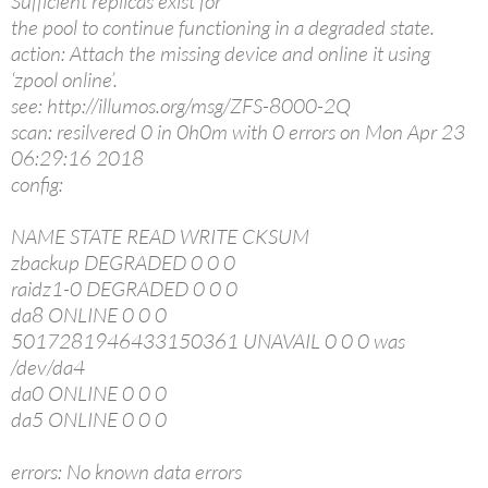
Sufficient replicas exist for
the pool to continue functioning in a degraded state.
action: Attach the missing device and online it using
‘zpool online’.
see: http://illumos.org/msg/ZFS-8000-2Q
scan: resilvered 0 in 0h0m with 0 errors on Mon Apr 23
06:29:16 2018
config:
NAME STATE READ WRITE CKSUM
zbackup DEGRADED 0 0 0
raidz1-0 DEGRADED 0 0 0
da8 ONLINE 0 0 0
5017281946433150361 UNAVAIL 0 0 0 was
/dev/da4
da0 ONLINE 0 0 0
da5 ONLINE 0 0 0
errors: No known data errors