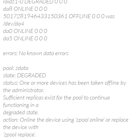
raidz1-0 DEGRADED 0 0 0
da8 ONLINE 0 0 0
5017281946433150361 OFFLINE 0 0 0 was
/dev/da4
da0 ONLINE 0 0 0
da5 ONLINE 0 0 0
errors: No known data errors
pool: zdata
state: DEGRADED
status: One or more devices has been taken offline by
the administrator.
Sufficient replicas exist for the pool to continue
functioning in a
degraded state.
action: Online the device using ‘zpool online’ or replace
the device with
‘zpool replace’.