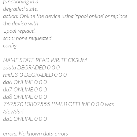
functioning in a
degraded state.
action: Online the device using ‘zpool online’ or replace
the device with
‘zpool replace’.
scan: none requested
config:
NAME STATE READ WRITE CKSUM
zdata DEGRADED 0 0 0
raidz3-0 DEGRADED 0 0 0
da6 ONLINE 0 0 0
da7 ONLINE 0 0 0
da8 ONLINE 0 0 0
7675701080755519488 OFFLINE 0 0 0 was
/dev/da4
da1 ONLINE 0 0 0
errors: No known data errors