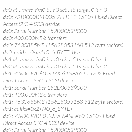
da0 at umass-sim0 bus 0 scbus5 target 0 lun 0
da0: <ST8000DM 005-2EH112 1520> Fixed Direct
Access SPC-4 SCSI device
da0: Serial Number 152D00539000
da0: 400.000MB/s transfers
da0: 7630885MB (15628053168 512 byte sectors)
da0: quirks=0xa<NO_6_BYTE,4K>
da1 at umass-sim0 bus 0 scbus5 target 0 lun 1
da2 at umass-sim0 bus 0 scbus5 target 0 lun 2
da1: <WDC WD80 PUZX-64NEAY0 1520> Fixed
Direct Access SPC-4 SCSI device
da1: Serial Number 152D00539000
da1: 400.000MB/s transfers
da1: 7630885MB (15628053168 512 byte sectors)
da1: quirks=0x2<NO_6_BYTE>
da2: <WDC WD80 PUZX-64NEAY0 1520> Fixed
Direct Access SPC-4 SCSI device
da2: Serial Number 152D00539000