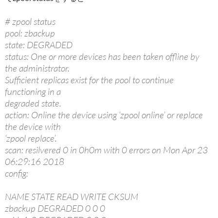
# zpool status
pool: zbackup
state: DEGRADED
status: One or more devices has been taken offline by
the administrator.
Sufficient replicas exist for the pool to continue
functioning in a
degraded state.
action: Online the device using ‘zpool online’ or replace
the device with
‘zpool replace’.
scan: resilvered 0 in 0h0m with 0 errors on Mon Apr 23
06:29:16 2018
config:
NAME STATE READ WRITE CKSUM
zbackup DEGRADED 0 0 0