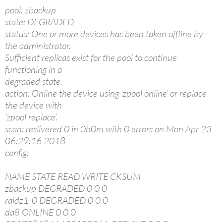
pool: zbackup
state: DEGRADED
status: One or more devices has been taken offline by
the administrator.
Sufficient replicas exist for the pool to continue
functioning in a
degraded state.
action: Online the device using ‘zpool online’ or replace
the device with
‘zpool replace’.
scan: resilvered 0 in 0h0m with 0 errors on Mon Apr 23
06:29:16 2018
config:
NAME STATE READ WRITE CKSUM
zbackup DEGRADED 0 0 0
raidz1-0 DEGRADED 0 0 0
da8 ONLINE 0 0 0