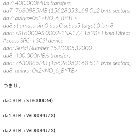
da7: 400.000MB/s transfers
da7: 7630885MB (15628053168 512 byte sectors)
da7: quirks=0x2<NO_6_BYTE>
da8 at umass-sim0 bus 0 scbus5 target 0 lun 8
da8: <ST8000AS 0002-1NA17Z 1520> Fixed Direct
Access SPC-4 SCSI device
da8: Serial Number 152D00539000
da8: 400.000MB/s transfers
da8: 7630885MB (15628053168 512 byte sectors)
da8: quirks=0x2<NO_6_BYTE>
つまり、
da0:8TB（ST8000DM)
da1:8TB（WD80PUZX)
da2:8TB（WD80PUZX)