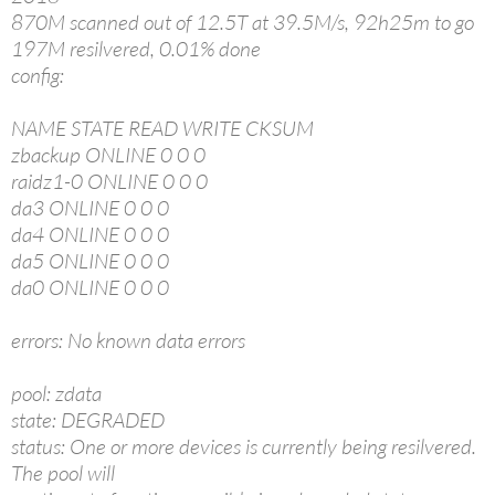
870M scanned out of 12.5T at 39.5M/s, 92h25m to go
197M resilvered, 0.01% done
config:
NAME STATE READ WRITE CKSUM
zbackup ONLINE 0 0 0
raidz1-0 ONLINE 0 0 0
da3 ONLINE 0 0 0
da4 ONLINE 0 0 0
da5 ONLINE 0 0 0
da0 ONLINE 0 0 0
errors: No known data errors
pool: zdata
state: DEGRADED
status: One or more devices is currently being resilvered.
The pool will