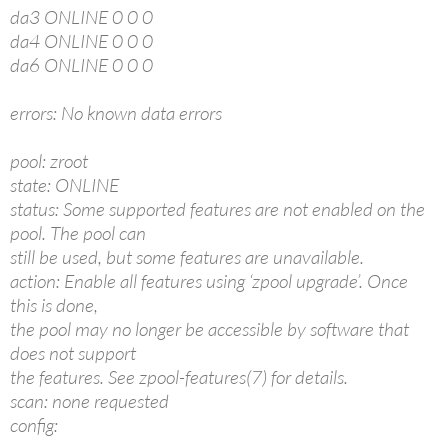
da3 ONLINE 0 0 0
da4 ONLINE 0 0 0
da6 ONLINE 0 0 0
errors: No known data errors
pool: zroot
state: ONLINE
status: Some supported features are not enabled on the
pool. The pool can
still be used, but some features are unavailable.
action: Enable all features using ‘zpool upgrade’. Once
this is done,
the pool may no longer be accessible by software that
does not support
the features. See zpool-features(7) for details.
scan: none requested
config: