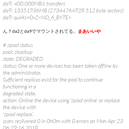
da9: 400.000MB/s transfers
da9: 13351936MB (27344764928 512 byte sectors)
da9: quirks=0x2<NO_6_BYTE>
ん？da2とda9でマウントされてる。
まあいいや
# zpool status
pool: zbackup
state: DEGRADED
status: One or more devices has been taken offline by
the administrator.
Sufficient replicas exist for the pool to continue
functioning in a
degraded state.
action: Online the device using ‘zpool online’ or replace
the device with
‘zpool replace’.
scan: resilvered 0 in 0h0m with 0 errors on Mon Apr 23
06:29:16 2018