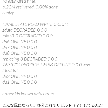
no estimated time)
6.22M resilvered, 0.00% done
config:
NAME STATE READ WRITE CKSUM
zdata DEGRADED 0 0 0
raidz3-0 DEGRADED 0 0 0
da6 ONLINE 0 0 0
da7 ONLINE 0 0 0
da8 ONLINE 0 0 0
replacing-3 DEGRADED 0 0 0
7675701080755519488 OFFLINE 0 0 0 was
/dev/da4
da2 ONLINE 0 0 0
da1 ONLINE 0 0 0
errors: No known data errors
こんな風になった。多分これでリビルド（？）してるんだ