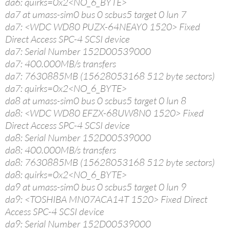
da6: quirks=0x2<NO_6_BYTE>
da7 at umass-sim0 bus 0 scbus5 target 0 lun 7
da7: <WDC WD80 PUZX-64NEAY0 1520> Fixed
Direct Access SPC-4 SCSI device
da7: Serial Number 152D00539000
da7: 400.000MB/s transfers
da7: 7630885MB (15628053168 512 byte sectors)
da7: quirks=0x2<NO_6_BYTE>
da8 at umass-sim0 bus 0 scbus5 target 0 lun 8
da8: <WDC WD80 EFZX-68UW8N0 1520> Fixed
Direct Access SPC-4 SCSI device
da8: Serial Number 152D00539000
da8: 400.000MB/s transfers
da8: 7630885MB (15628053168 512 byte sectors)
da8: quirks=0x2<NO_6_BYTE>
da9 at umass-sim0 bus 0 scbus5 target 0 lun 9
da9: <TOSHIBA MN07ACA14T 1520> Fixed Direct
Access SPC-4 SCSI device
da9: Serial Number 152D00539000