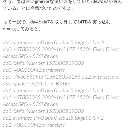
そう。実は古いgmirrorな使い方をしていた/dev/da7が遊ん
でいることに今気づいたのですよ。
ってー訳で、da4とda7を取り外して14TBを突っ込む。
dmesgしてみると、
da0 at umass-sim0 bus 0 scbus5 target 0 lun 0
da0: <ST8000AS 0002-1NA17Z 1520> Fixed Direct
Access SPC-4 SCSI device
da0: Serial Number 152D00539000
da0: 400.000MB/s transfers
da0: 7630885MB (15628053168 512 byte sectors)
da0: quirks=0x2<NO_6_BYTE>
da1 at umass-sim0 bus 0 scbus5 target 0 lun 1
da1: <ST8000AS 0002-1NA17Z 1520> Fixed Direct
Access SPC-4 SCSI device
da1: Serial Number 152D00539000
da2 at umass-sim0 bus 0 scbus5 target 0 lun 2
da1: 400.000MB/s transfers