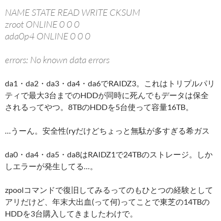
NAME STATE READ WRITE CKSUM
zroot ONLINE 0 0 0
ada0p4 ONLINE 0 0 0
errors: No known data errors
da1・da2・da3・da4・da6でRAIDZ3。これはトリプルパリ
ティで最大3台までのHDDが同時に死んでもデータは保全
されるってやつ。8TBのHDDを5台使って容量16TB。
…うーん。安全性(ryだけどちょっと無駄が多すぎる希ガス
da0・da4・da5・da8はRAIDZ1で24TBのストレージ。しか
しエラーが発生してる…。
zpoolコマンドで復旧してみるってのもひとつの経験として
アリだけど、年末大出血(って何)ってことで東芝の14TBの
HDDを3台購入してきましたわけで。