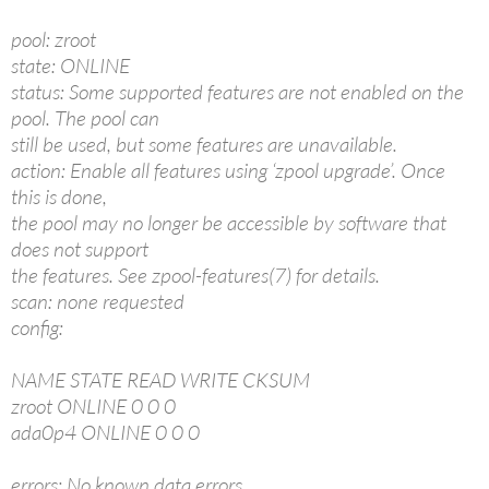
pool: zroot
state: ONLINE
status: Some supported features are not enabled on the
pool. The pool can
still be used, but some features are unavailable.
action: Enable all features using ‘zpool upgrade’. Once
this is done,
the pool may no longer be accessible by software that
does not support
the features. See zpool-features(7) for details.
scan: none requested
config:
NAME STATE READ WRITE CKSUM
zroot ONLINE 0 0 0
ada0p4 ONLINE 0 0 0
errors: No known data errors