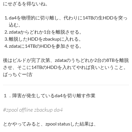
にせざるを得ないね。
da4を物理的に切り離し、代わりに14TBの生HDDを突っ
込む。
zdataからどれか1台を離脱させる。
離脱したHDDをzbackupに入れる。
zdataに14TBのHDDを参加させる。
後はビルドが完了次第、zdataのうちどれか2台の8TBを離脱
させ、そこに14TBのHDDを入れてやれば良いということ。
ばっちぐー(古
１．障害が発生しているda4を切り離す作業
#zpool offline zbackup da4
とかやってみると、zpool statusした結果は、