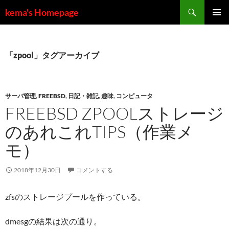
コ
検
kema's Homepage
ン
索
メインメ
テ
ニュー
ン
ツ
「zpool」タグアーカイブ
へ
ス
キ
サーバ管理
,
FREEBSD
,
日記・雑記
,
趣味
,
コンピュータ
ッ
FREEBSD ZPOOLストレージ
プ
のあれこれTIPS（作業メ
モ）
2018年12月30日
コメントする
zfsのストレージプールを作っている。
dmesgの結果は次の通り。