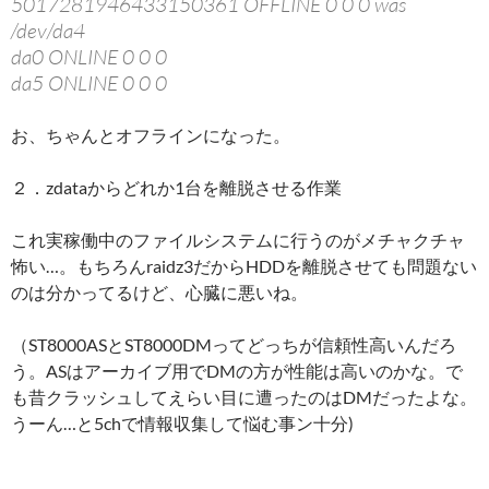
5017281946433150361 OFFLINE 0 0 0 was
/dev/da4
da0 ONLINE 0 0 0
da5 ONLINE 0 0 0
お、ちゃんとオフラインになった。
２．zdataからどれか1台を離脱させる作業
これ実稼働中のファイルシステムに行うのがメチャクチャ
怖い…。もちろんraidz3だからHDDを離脱させても問題ない
のは分かってるけど、心臓に悪いね。
（ST8000ASとST8000DMってどっちが信頼性高いんだろ
う。ASはアーカイブ用でDMの方が性能は高いのかな。で
も昔クラッシュしてえらい目に遭ったのはDMだったよな。
うーん…と5chで情報収集して悩む事ン十分)