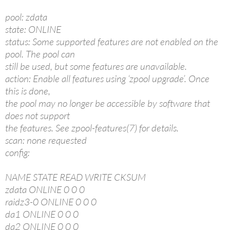
pool: zdata
state: ONLINE
status: Some supported features are not enabled on the
pool. The pool can
still be used, but some features are unavailable.
action: Enable all features using ‘zpool upgrade’. Once
this is done,
the pool may no longer be accessible by software that
does not support
the features. See zpool-features(7) for details.
scan: none requested
config:
NAME STATE READ WRITE CKSUM
zdata ONLINE 0 0 0
raidz3-0 ONLINE 0 0 0
da1 ONLINE 0 0 0
da2 ONLINE 0 0 0