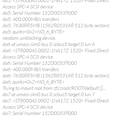
da5: <ST8000AS 0002-1NA17Z 1520> Fixed Direct
Access SPC-4 SCSI device
da5: Serial Number 152D00539000
da5: 400.000MB/s transfers
da5: 7630885MB (15628053168 512 byte sectors)
da5: quirks=0x2<NO_6_BYTE>
random: unblocking device.
da6 at umass-sim0 bus 0 scbus5 target 0 lun 6
da6: <ST8000AS 0002-1NA17Z 1520> Fixed Direct
Access SPC-4 SCSI device
da6: Serial Number 152D00539000
da6: 400.000MB/s transfers
da6: 7630885MB (15628053168 512 byte sectors)
da6: quirks=0x2<NO_6_BYTE>
Trying to mount root from zfs:zroot/ROOT/default []…
da7 at umass-sim0 bus 0 scbus5 target 0 lun 7
da7: <ST8000AS 0002-1NA17Z 1520> Fixed Direct
Access SPC-4 SCSI device
da7: Serial Number 152D00539000