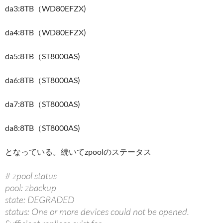
da3:8TB（WD80EFZX)
da4:8TB（WD80EFZX)
da5:8TB（ST8000AS)
da6:8TB（ST8000AS)
da7:8TB（ST8000AS)
da8:8TB（ST8000AS)
となっている。続いてzpoolのステータス
# zpool status
pool: zbackup
state: DEGRADED
status: One or more devices could not be opened.