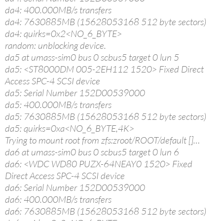
da4: 400.000MB/s transfers
da4: 7630885MB (15628053168 512 byte sectors)
da4: quirks=0x2<NO_6_BYTE>
random: unblocking device.
da5 at umass-sim0 bus 0 scbus5 target 0 lun 5
da5: <ST8000DM 005-2EH112 1520> Fixed Direct
Access SPC-4 SCSI device
da5: Serial Number 152D00539000
da5: 400.000MB/s transfers
da5: 7630885MB (15628053168 512 byte sectors)
da5: quirks=0xa<NO_6_BYTE,4K>
Trying to mount root from zfs:zroot/ROOT/default []…
da6 at umass-sim0 bus 0 scbus5 target 0 lun 6
da6: <WDC WD80 PUZX-64NEAY0 1520> Fixed
Direct Access SPC-4 SCSI device
da6: Serial Number 152D00539000
da6: 400.000MB/s transfers
da6: 7630885MB (15628053168 512 byte sectors)