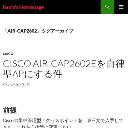
コ
検
kema's Homepage
ン
索
メインメ
テ
ニュー
ン
ツ
「AIR-CAP2602」タグアーカイブ
へ
ス
キ
CISCO
ッ
CISCO AIR-CAP2602Eを自律
プ
型APにする件
2025年7月3日
前提
Ciscoの集中管理型アクセスポイントを二束三文で入手して
きた。これを自律型に変更したい。