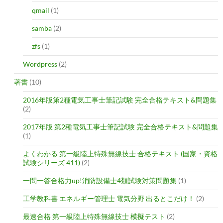
qmail
(1)
samba
(2)
zfs
(1)
Wordpress
(2)
著書
(10)
2016年版第2種電気工事士筆記試験 完全合格テキスト&問題集
(2)
2017年版 第2種電気工事士筆記試験 完全合格テキスト&問題集
(1)
よくわかる 第一級陸上特殊無線技士 合格テキスト (国家・資格
試験シリーズ 411)
(2)
一問一答合格力up!消防設備士4類試験対策問題集
(1)
工学教科書 エネルギー管理士 電気分野 出るとこだけ！
(2)
最速合格 第一級陸上特殊無線技士 模擬テスト
(2)