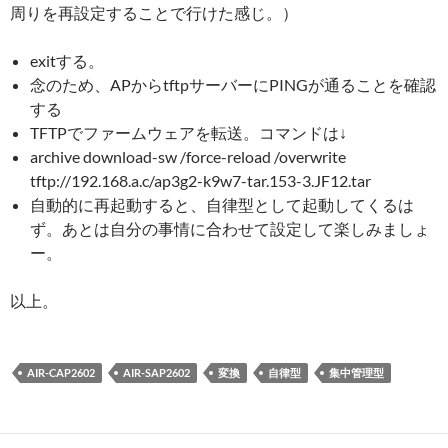
周りを再設定することで行けた感じ。）
exitする。
念のため、APからtftpサーバーにPINGが通ることを確認
する
TFTPでファームウェアを転送。コマンドは↓
archive download-sw /force-reload /overwrite
tftp://192.168.a.c/ap3g2-k9w7-tar.153-3.JF12.tar
自動的に再起動すると、自律型として起動してくるは
ず。あとは自分の事情に合わせて設定して楽しみましょ
ー。
以上。
AIR-CAP2602
AIR-SAP2602
変換
自律型
集中管理型