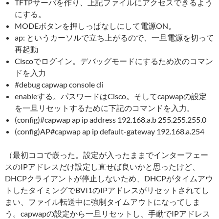
TFTPサーバを作り、上記ファイルにアクセスできるよう
にする。
MODEボタンを押しっぱなしにして電源ON。
ap: というカーソルで立ち上がるので、一旦電源を切って
再起動
Ciscoでログイン。デバッグモードにするため次のコマン
ドを入力
#debug capwap console cli
enableする。パスワードはCisco。そしてcapwapの設定
を一旦リセットするために下記のコマンドを入力。
(config)#capwap ap ip address 192.168.a.b 255.255.255.0
(config)AP#capwap ap ip default-gateway 192.168.a.254
（最初ココで嵌った。設定が入ったままでインターフェー
スのIPアドレスだけ設定し直せば良いかと思ったけど、
DHCPクライアントが停止しないため、DHCPがタイムアウ
トしたタイミングでBVI1のIPアドレスがリセットされてし
まい、ファイル転送中に強制タイムアウトになってしま
う。capwapの設定から一旦リセットし、手動でIPアドレス