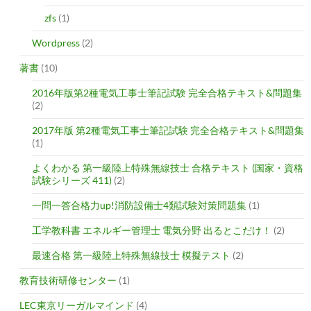
zfs
(1)
Wordpress
(2)
著書
(10)
2016年版第2種電気工事士筆記試験 完全合格テキスト&問題集
(2)
2017年版 第2種電気工事士筆記試験 完全合格テキスト&問題集
(1)
よくわかる 第一級陸上特殊無線技士 合格テキスト (国家・資格
試験シリーズ 411)
(2)
一問一答合格力up!消防設備士4類試験対策問題集
(1)
工学教科書 エネルギー管理士 電気分野 出るとこだけ！
(2)
最速合格 第一級陸上特殊無線技士 模擬テスト
(2)
教育技術研修センター
(1)
LEC東京リーガルマインド
(4)