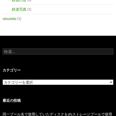
鉄道写真
(1)
obsolete
(1)
検
索:
カテゴリー
カ
テ
ゴ
リ
ー
最近の投稿
同一プール名で使用していたディスクをzfsストレージプールで使用