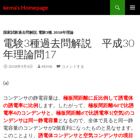
コ
検
kema's Homepage
ン
索
メインメ
テ
ニュー
ン
国家試験過去問解説
,
電験3種
,
2018年理論
ツ
電験3種過去問解説 平成30
へ
ス
年理論問17
キ
ッ
2018年9月4日
KEMA
コメントする
プ
(a)
コンデンサの静電容量は、
極板間距離に反比例して誘電体
の誘電率に比例
します。したがって、
極板間距離4dで比誘
電率4のコンデンサと、極板間距離dで比誘電率1(空気)のコ
ンデンサは同一静電容量
となるので、全体で見ると同一静
電容量のコンデンサが2個直列になったものと見なせます。
このことより、
誘電体コンデンサと空気コンデンサの境目