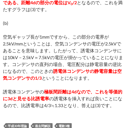
である、距離4dの部分の電位はV
/2
となるので、これを満
0
たすグラフは(3)です。
(b)
空気ギャップ長が1mmですから、この部分の電界が
2.5kV/mmということは、空気コンデンサの電圧が2.5kVで
あることを意味します。したがって、誘電体コンデンサに
は10kV－2.5kV＝7.5kVの電圧が掛かっていることになりま
す。コンデンサの直列の場合、電圧配分は静電容量の逆比
になるので、このときの
誘電体コンデンサの静電容量は空
気コンデンサの1/3
ということになります。
誘電体コンデンサの
極板間距離は4dなので、これを等価的
に3dと見せる比誘電率
の誘電体を挿入すれば良いことにな
るので、比誘電率は4/3≒1.33となり、答えは(3)です。
平成30年理論
過去問解説
電験3種