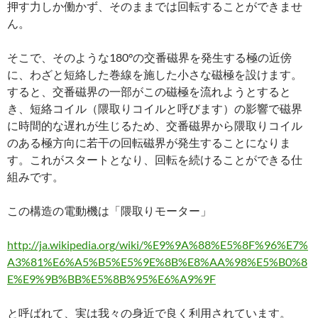
押す力しか働かず、そのままでは回転することができませ
ん。
そこで、そのような180°の交番磁界を発生する極の近傍
に、わざと短絡した巻線を施した小さな磁極を設けます。
すると、交番磁界の一部がこの磁極を流れようとすると
き、短絡コイル（隈取りコイルと呼びます）の影響で磁界
に時間的な遅れが生じるため、交番磁界から隈取りコイル
のある極方向に若干の回転磁界が発生することになりま
す。これがスタートとなり、回転を続けることができる仕
組みです。
この構造の電動機は「隈取りモーター」
http://ja.wikipedia.org/wiki/%E9%9A%88%E5%8F%96%E7%
A3%81%E6%A5%B5%E5%9E%8B%E8%AA%98%E5%B0%8
E%E9%9B%BB%E5%8B%95%E6%A9%9F
と呼ばれて、実は我々の身近で良く利用されています。