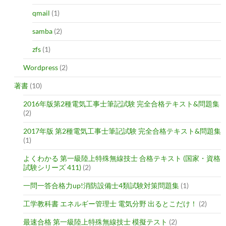
qmail
(1)
samba
(2)
zfs
(1)
Wordpress
(2)
著書
(10)
2016年版第2種電気工事士筆記試験 完全合格テキスト&問題集
(2)
2017年版 第2種電気工事士筆記試験 完全合格テキスト&問題集
(1)
よくわかる 第一級陸上特殊無線技士 合格テキスト (国家・資格
試験シリーズ 411)
(2)
一問一答合格力up!消防設備士4類試験対策問題集
(1)
工学教科書 エネルギー管理士 電気分野 出るとこだけ！
(2)
最速合格 第一級陸上特殊無線技士 模擬テスト
(2)