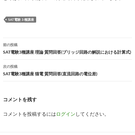
SAT電験３種講座
投
前の投稿
稿
SAT電験3種講座 理論 質問回答(ブリッジ回路の解説における計算式)
ナ
次の投稿
ビ
SAT電験3種講座 猫電 質問回答(直流回路の電位差)
ゲ
ー
コメントを残す
シ
コメントを投稿するには
ログイン
してください。
ョ
ン