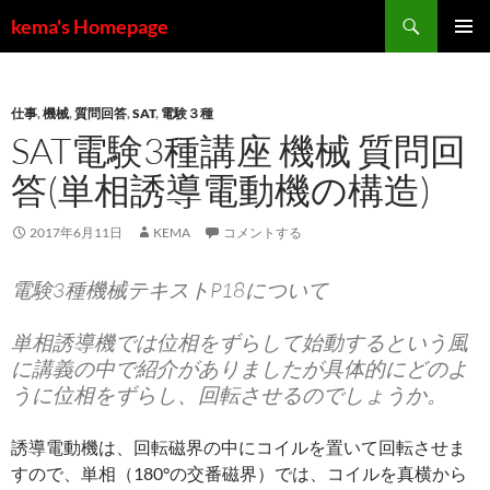
コ
検
kema's Homepage
ン
索
メインメ
テ
ニュー
ン
仕事
,
機械
,
質問回答
,
SAT
,
電験３種
ツ
SAT電験3種講座 機械 質問回
へ
ス
答(単相誘導電動機の構造)
キ
ッ
2017年6月11日
KEMA
コメントする
プ
電験3種機械テキストP18について
単相誘導機では位相をずらして始動するという風
に講義の中で紹介がありましたが具体的にどのよ
うに位相をずらし、回転させるのでしょうか。
誘導電動機は、回転磁界の中にコイルを置いて回転させま
すので、単相（180°の交番磁界）では、コイルを真横から