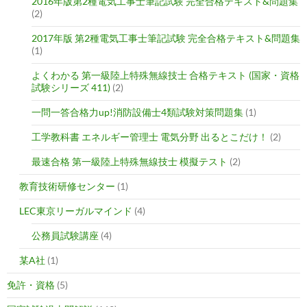
2016年版第2種電気工事士筆記試験 完全合格テキスト&問題集
(2)
2017年版 第2種電気工事士筆記試験 完全合格テキスト&問題集
(1)
よくわかる 第一級陸上特殊無線技士 合格テキスト (国家・資格
試験シリーズ 411)
(2)
一問一答合格力up!消防設備士4類試験対策問題集
(1)
工学教科書 エネルギー管理士 電気分野 出るとこだけ！
(2)
最速合格 第一級陸上特殊無線技士 模擬テスト
(2)
教育技術研修センター
(1)
LEC東京リーガルマインド
(4)
公務員試験講座
(4)
某A社
(1)
免許・資格
(5)