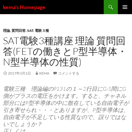
コ
検
kema's Homepage
ン
索
メインメ
テ
ニュー
ン
理論
,
質問回答
,
SAT
,
電験３種
ツ
SAT電験3種講座 理論 質問回
へ
ス
答(FETの働きとP型半導体・
キ
N型半導体の性質)
ッ
プ
2017年3月1日
KEMA
コメントする
電験三種 理論編のP131の１～2行目にG-S間にG
側がプラスの電圧をかけます。すると、チャネル
部分にはP型半導体の中に散在している自由電子が
引き寄せられ・・・とありますが、P型半導体は、
自由電子が不足している性質なので、誤りではな
いでしょうか？
正しくは、