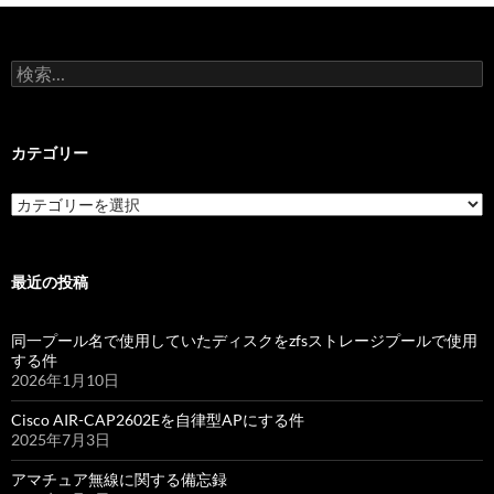
検
索:
カテゴリー
カ
テ
ゴ
リ
ー
最近の投稿
同一プール名で使用していたディスクをzfsストレージプールで使用
する件
2026年1月10日
Cisco AIR-CAP2602Eを自律型APにする件
2025年7月3日
アマチュア無線に関する備忘録