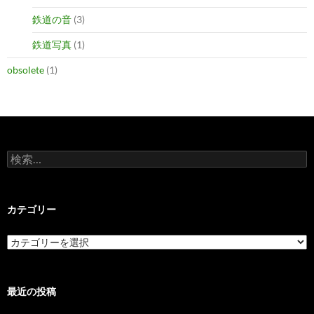
鉄道の音
(3)
鉄道写真
(1)
obsolete
(1)
検
索:
カテゴリー
カ
テ
ゴ
リ
ー
最近の投稿