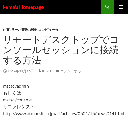
コ
検
kema's Homepage
ン
索
メインメ
テ
ニュー
ン
仕事
,
サーバ管理
,
趣味
,
コンピュータ
ツ
リモートデスクトップでコ
へ
ス
ンソールセッションに接続
キ
する方法
ッ
プ
2014年11月16日
KEMA
コメントする
mstsc /admin
もしくは
mstsc /console
リファレンス：
http://www.atmarkit.co.jp/ait/articles/0501/15/news014.html