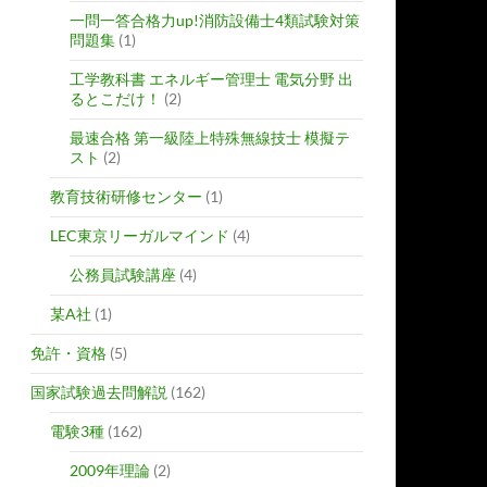
一問一答合格力up!消防設備士4類試験対策
問題集
(1)
工学教科書 エネルギー管理士 電気分野 出
るとこだけ！
(2)
最速合格 第一級陸上特殊無線技士 模擬テ
スト
(2)
教育技術研修センター
(1)
LEC東京リーガルマインド
(4)
公務員試験講座
(4)
某A社
(1)
免許・資格
(5)
国家試験過去問解説
(162)
電験3種
(162)
2009年理論
(2)