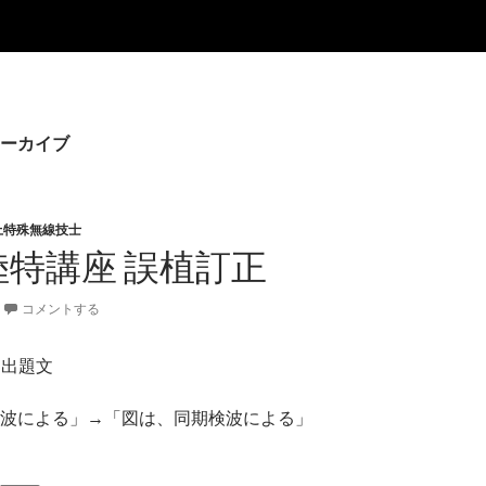
ーカイブ
上特殊無線技士
陸特講座 誤植訂正
コメントする
 出題文
波による」→「図は、同期検波による」