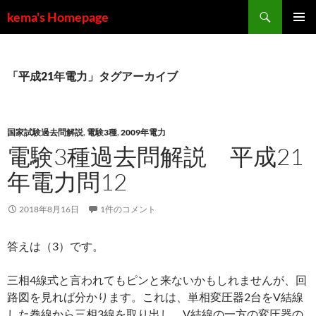
コ
検
kema's Homepage
ン
索
メインメ
テ
ニュー
ン
ツ
「平成21年電力」タグアーカイブ
へ
ス
キ
国家試験過去問解説
,
電験3種
,
2009年電力
ッ
電験3種過去問解説 平成21
プ
年電力問12
2018年8月16日
1件のコメント
答えは（3）です。
三相4線式と言われてもピンと来ないかもしれませんが、回
路図を見れば分かります。これは、単相変圧器2台をV結線
した巻線から三相3線を取り出し、V結線の一方の変圧器の