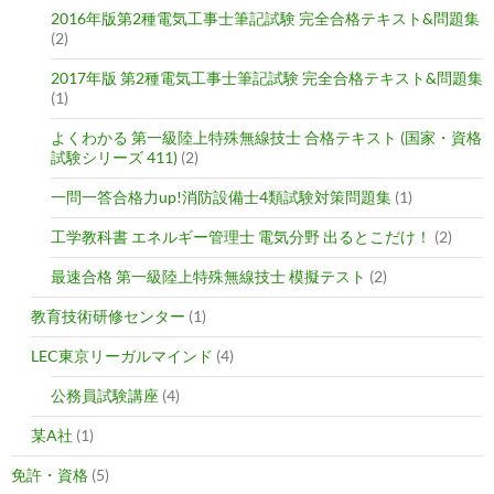
2016年版第2種電気工事士筆記試験 完全合格テキスト&問題集
(2)
2017年版 第2種電気工事士筆記試験 完全合格テキスト&問題集
(1)
よくわかる 第一級陸上特殊無線技士 合格テキスト (国家・資格
試験シリーズ 411)
(2)
一問一答合格力up!消防設備士4類試験対策問題集
(1)
工学教科書 エネルギー管理士 電気分野 出るとこだけ！
(2)
最速合格 第一級陸上特殊無線技士 模擬テスト
(2)
教育技術研修センター
(1)
LEC東京リーガルマインド
(4)
公務員試験講座
(4)
某A社
(1)
免許・資格
(5)