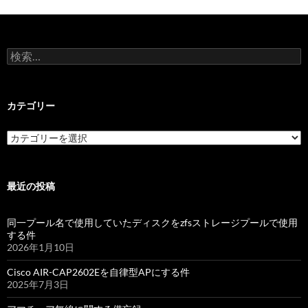
検
索:
カテゴリー
カ
テ
ゴ
リ
ー
最近の投稿
同一プール名で使用していたディスクをzfsストレージプールで使用
する件
2026年1月10日
Cisco AIR-CAP2602Eを自律型APにする件
2025年7月3日