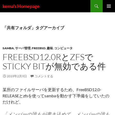
コ
検
kema's Homepage
ン
索
メインメ
テ
ニュー
ン
ツ
「共有フォルダ」タグアーカイブ
へ
ス
キ
SAMBA
,
サーバ管理
,
FREEBSD
,
趣味
,
コンピュータ
ッ
FREEBSD12.0RとZFSで
プ
STICKY BITが無効である件
2019年2月9日
コメントする
某所のファイルサーバを更新するため、FreeBSD12.0-
RELEASEとzfsを使ってsambaを動かす下準備をしていたの
だけれど、
「メンバーの誰もが書き込めて、メンバーの誰も