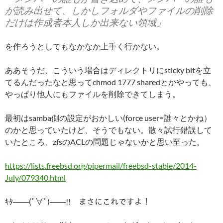
が読み出せて、しかしフォルダやファイルの削除
だけは作成者本人しか出来ない領域」
を作ろうとしてもなかなか上手く行かない。
ああそうだ、こういう場合はディレクトリにsticky bitを立
てるんだったなと思ってchmod 1777 sharedとかやっても、
やっぱり他人にもファイルを削除できてしまう。
最初はsamba側の設定がおかしい(force user=誰々とかね）
のかと思っていたけど、そうでもない。散々試行錯誤して
いたところ、zfsのACLの問題じゃないかと思い至った。
https://lists.freebsd.org/pipermail/freebsd-stable/2014-
July/079340.html
ｷﾀ――(ﾟ∀ﾟ)――!! まさにこれですよ！