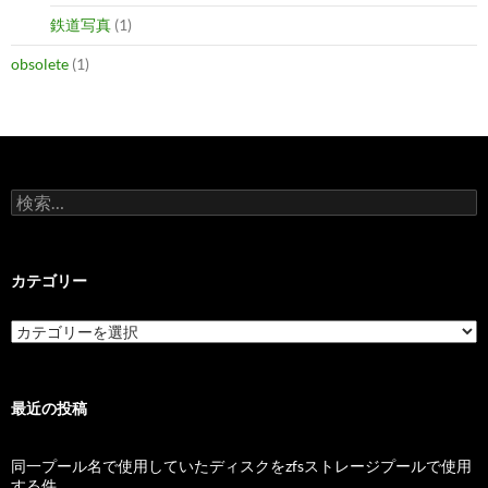
鉄道写真
(1)
obsolete
(1)
検
索:
カテゴリー
カ
テ
ゴ
リ
ー
最近の投稿
同一プール名で使用していたディスクをzfsストレージプールで使用
する件