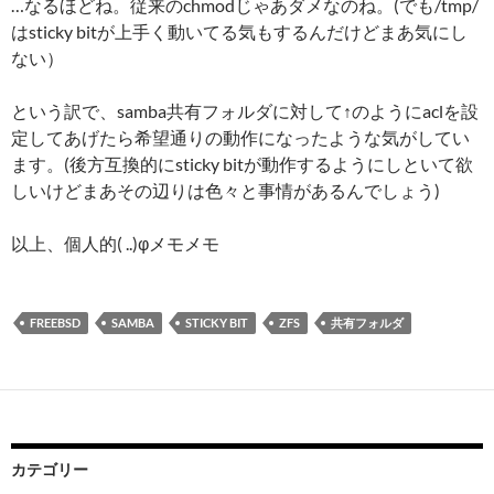
…なるほどね。従来のchmodじゃあダメなのね。(でも/tmp/
はsticky bitが上手く動いてる気もするんだけどまあ気にし
ない）
という訳で、samba共有フォルダに対して↑のようにaclを設
定してあげたら希望通りの動作になったような気がしてい
ます。(後方互換的にsticky bitが動作するようにしといて欲
しいけどまあその辺りは色々と事情があるんでしょう)
以上、個人的( ..)φメモメモ
FREEBSD
SAMBA
STICKY BIT
ZFS
共有フォルダ
カテゴリー