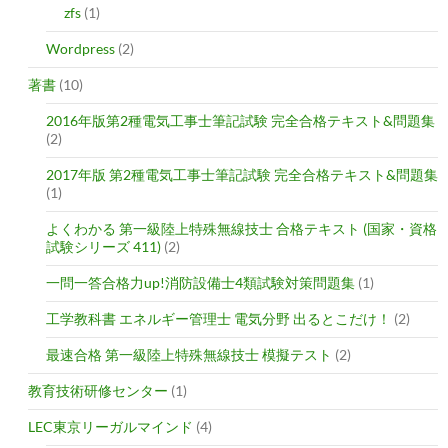
zfs
(1)
Wordpress
(2)
著書
(10)
2016年版第2種電気工事士筆記試験 完全合格テキスト&問題集
(2)
2017年版 第2種電気工事士筆記試験 完全合格テキスト&問題集
(1)
よくわかる 第一級陸上特殊無線技士 合格テキスト (国家・資格
試験シリーズ 411)
(2)
一問一答合格力up!消防設備士4類試験対策問題集
(1)
工学教科書 エネルギー管理士 電気分野 出るとこだけ！
(2)
最速合格 第一級陸上特殊無線技士 模擬テスト
(2)
教育技術研修センター
(1)
LEC東京リーガルマインド
(4)