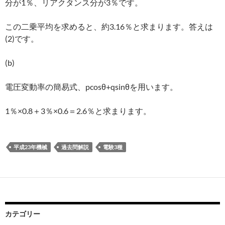
分が1％、リアクタンス分が3％です。
この二乗平均を求めると、約3.16％と求まります。答えは
(2)です。
(b)
電圧変動率の簡易式、pcosθ+qsinθを用います。
1％×0.8＋3％×0.6＝2.6％と求まります。
平成23年機械
過去問解説
電験3種
カテゴリー