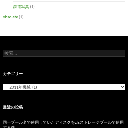
鉄道写真
(1)
obsolete
(1)
検
索:
カテゴリー
カ
テ
ゴ
リ
ー
最近の投稿
同一プール名で使用していたディスクをzfsストレージプールで使用
する件