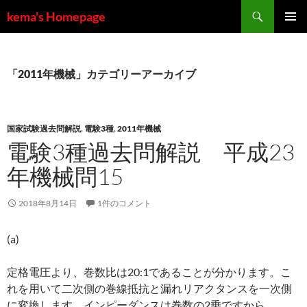
コ
検
kema's Homepage
ン
索
メインメ
テ
ニュー
ン
ツ
「2011年機械」カテゴリーアーカイブ
へ
ス
キ
国家試験過去問解説
,
電験3種
,
2011年機械
ッ
電験3種過去問解説 平成23
プ
年機械問15
2018年8月14日
1件のコメント
(a)
定格電圧より、巻数比は20:1であることが分かります。こ
れを用いて二次側の巻線抵抗と漏れリアクタンスを一次側
に変換します。インピーダンスは巻数の2乗ですから、