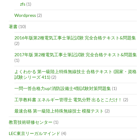
zfs
(1)
Wordpress
(2)
著書
(10)
2016年版第2種電気工事士筆記試験 完全合格テキスト&問題集
(2)
2017年版 第2種電気工事士筆記試験 完全合格テキスト&問題集
(1)
よくわかる 第一級陸上特殊無線技士 合格テキスト (国家・資格
試験シリーズ 411)
(2)
一問一答合格力up!消防設備士4類試験対策問題集
(1)
工学教科書 エネルギー管理士 電気分野 出るとこだけ！
(2)
最速合格 第一級陸上特殊無線技士 模擬テスト
(2)
教育技術研修センター
(1)
LEC東京リーガルマインド
(4)