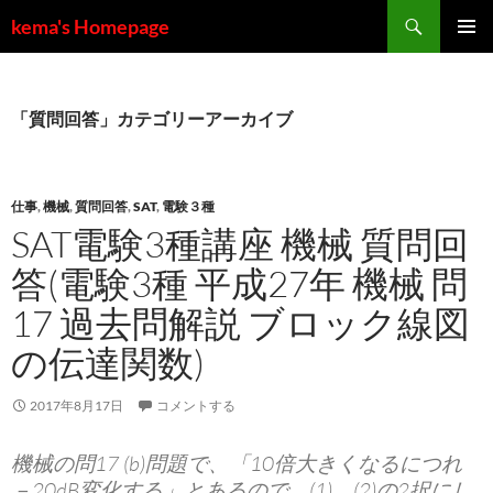
コ
検
kema's Homepage
ン
索
メインメ
テ
ニュー
ン
ツ
「質問回答」カテゴリーアーカイブ
へ
ス
キ
仕事
,
機械
,
質問回答
,
SAT
,
電験３種
ッ
SAT電験3種講座 機械 質問回
プ
答(電験3種 平成27年 機械 問
17 過去問解説 ブロック線図
の伝達関数)
2017年8月17日
コメントする
機械の問17 (b)問題で、「10倍大きくなるにつれ
－20dB変化する」とあるので、(1)、(2)の2択にし