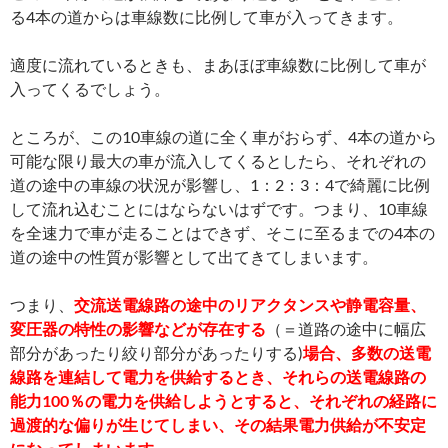
る4本の道からは車線数に比例して車が入ってきます。
適度に流れているときも、まあほぼ車線数に比例して車が
入ってくるでしょう。
ところが、この10車線の道に全く車がおらず、4本の道から
可能な限り最大の車が流入してくるとしたら、それぞれの
道の途中の車線の状況が影響し、1：2：3：4で綺麗に比例
して流れ込むことにはならないはずです。つまり、10車線
を全速力で車が走ることはできず、そこに至るまでの4本の
道の途中の性質が影響として出てきてしまいます。
つまり、
交流送電線路の途中のリアクタンスや静電容量、
変圧器の特性の影響などが存在する
（＝道路の途中に幅広
部分があったり絞り部分があったりする)
場合、多数の送電
線路を連結して電力を供給するとき、それらの送電線路の
能力100％の電力を供給しようとすると、それぞれの経路に
過渡的な偏りが生じてしまい、その結果電力供給が不安定