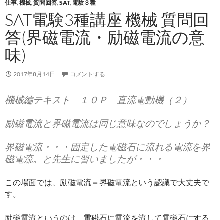
仕事
,
機械
,
質問回答
,
SAT
,
電験３種
SAT電験3種講座 機械 質問回
答(界磁電流・励磁電流の意
味)
2017年8月14日
コメントする
機械編テキスト １０Ｐ 直流電動機（２）
励磁電流と界磁電流は同じ意味なのでしょうか？
界磁電流・・・固定した電磁石に流れる電流を界
磁電流。と先生に習いましたが・・・
この場面では、励磁電流＝界磁電流という認識で大丈夫で
す。
励磁電流というのは、電磁石に電流を流して電磁石にする