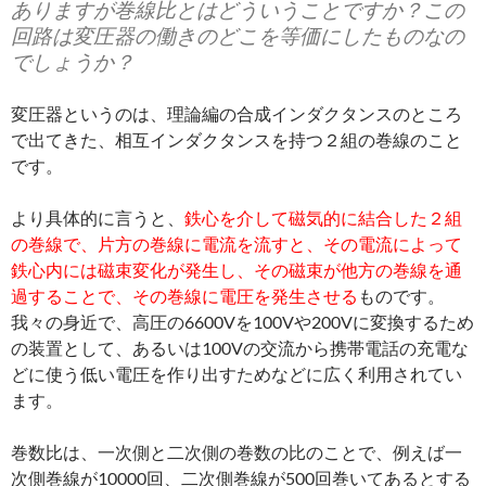
ありますが巻線比とはどういうことですか？この
回路は変圧器の働きのどこを等価にしたものなの
でしょうか？
変圧器というのは、理論編の合成インダクタンスのところ
で出てきた、相互インダクタンスを持つ２組の巻線のこと
です。
より具体的に言うと、
鉄心を介して磁気的に結合した２組
の巻線で、片方の巻線に電流を流すと、その電流によって
鉄心内には磁束変化が発生し、その磁束が他方の巻線を通
過することで、その巻線に電圧を発生させる
ものです。
我々の身近で、高圧の6600Vを100Vや200Vに変換するため
の装置として、あるいは100Vの交流から携帯電話の充電な
どに使う低い電圧を作り出すためなどに広く利用されてい
ます。
巻数比は、一次側と二次側の巻数の比のことで、例えば一
次側巻線が10000回、二次側巻線が500回巻いてあるとする