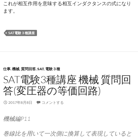
これが相互作用を意味する相互インダクタンスの式になり
ます。
SAT電験３種講座
仕事
,
機械
,
質問回答
,
SAT
,
電験３種
SAT電験3種講座 機械 質問回
答(変圧器の等価回路)
2017年8月8日
コメントする
機械編P11
巻線比を用いて一次側に換算して表現していると