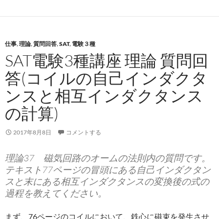
仕事
,
理論
,
質問回答
,
SAT
,
電験３種
SAT電験3種講座 理論 質問回
答(コイルの自己インダクタ
ンスと相互インダクタンス
の計算)
2017年8月8日
コメントする
理論37 磁気回路のオームの法則内の質問です。
テキスト77ページの冒頭にある自己インダクタン
スと末にある相互インダクタンスの変換後の式の
過程を教えてください。
まず、76ページのコイルにおいて、鉄心に磁束を発生させ