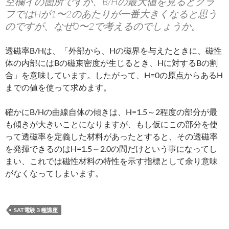
空欄イの箇所ですが、B/Hの最大値を見るとグラ
フではHが1〜2のあたりが一番大きくなると思う
のですが、なぜ0〜2で考えるのでしょうか。
透磁率B/Hは、「外部から、Hの磁界を与えたときに、磁性
体の内部にはBの磁束密度が生じるとき、Hに対するBの割
合」を意味しています。したがって、H=0の原点からあるH
までの値を使って求めます。
確かにB/Hの曲線自体の傾きは、H=1.5～2程度の部分が最
も傾きが大きいことになりますが、もし仮にこの部分を使
って透磁率を定義した材料があったとすると、その透磁率
を発揮できるのはH=1.5～2.0の間だけという事になってし
まい、これでは磁性材料の特性を示す指標として余り意味
がなくなってしまいます。
SAT電験３種講座