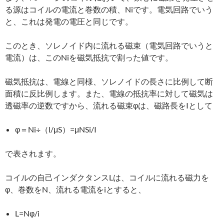
る源はコイルの電流と巻数の積、Niです。電気回路でいう
と、これは発電の電圧と同じです。
このとき、ソレノイド内に流れる磁束（電気回路でいうと
電流）は、このNiを磁気抵抗で割った値です。
磁気抵抗は、電線と同様、ソレノイドの長さに比例して断
面積に反比例します。また、電線の抵抗率に対して磁気は
透磁率の逆数ですから、流れる磁束φは、磁路長をIとして
φ＝Ni÷（l/μS）=μNSi/I
で表されます。
コイルの自己インダクタンスLは、コイルに流れる磁力を
φ、巻数をN、流れる電流をiとすると、
L=Nφ/i