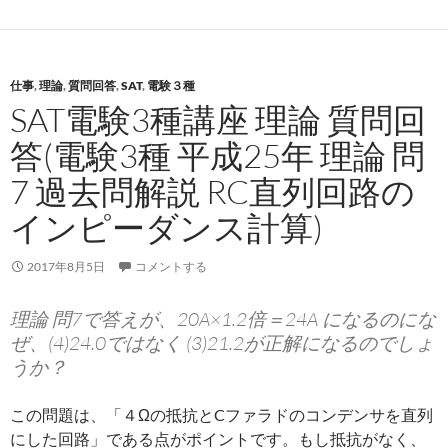
仕事
,
理論
,
質問回答
,
SAT
,
電験３種
SAT電験3種講座 理論 質問回
答(電験3種 平成25年 理論 問
7 過去問解説 RC直列回路の
インピーダンス計算)
2017年8月5日
コメントする
理論 問7で答えが、20A×1.2倍＝24A になるのにな
ぜ、(4)24.0ではなく (3)21.2が正解になるのでしょ
うか？
この問題は、「４Ωの抵抗とCファラドのコンデンサを直列
にした回路」である点がポイントです。もし抵抗がなく、