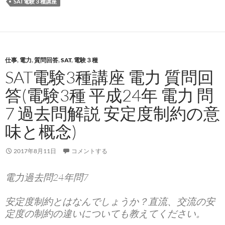
SAT電験３種講座
仕事
,
電力
,
質問回答
,
SAT
,
電験３種
SAT電験3種講座 電力 質問回
答(電験3種 平成24年 電力 問
7 過去問解説 安定度制約の意
味と概念)
2017年8月11日
コメントする
電力過去問24年問7
安定度制約とはなんでしょうか？直流、交流の安
定度の制約の違いについても教えてください。