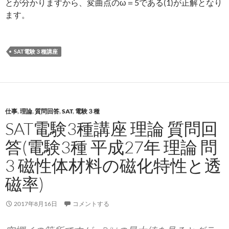
とが分かりますから、変曲点のω＝5である(1)が正解となり
ます。
SAT電験３種講座
仕事
,
理論
,
質問回答
,
SAT
,
電験３種
SAT電験3種講座 理論 質問回
答(電験3種 平成27年 理論 問
3 磁性体材料の磁化特性と透
磁率)
2017年8月16日
コメントする