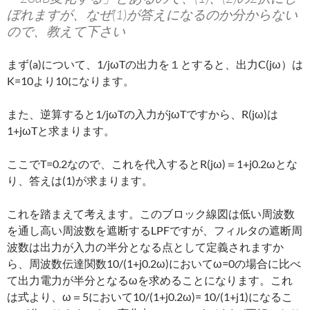
ぼれますが、なぜ(1)が答えになるのか分からない
ので、教えて下さい
まず(a)について、1/jωTの出力を１とすると、出力C(jω）は
K=10より10になります。
また、逆算すると1/jωTの入力がjωTですから、R(jω)は
1+jωTと求まります。
ここでT=0.2なので、これを代入するとR(jω)＝1+j0.2ωとな
り、答えは(1)が求まります。
これを踏まえて考えます。このブロック線図は低い周波数
を通し高い周波数を遮断するLPFですが、フィルタの遮断周
波数は出力が入力の半分となる点として定義されますか
ら、周波数伝達関数10/(1+j0.2ω)においてω=0の場合に比べ
て出力電力が半分となるωを求めることになります。これ
は式より、ω＝5において10/(1+j0.2ω)= 10/(1+j1)になるこ