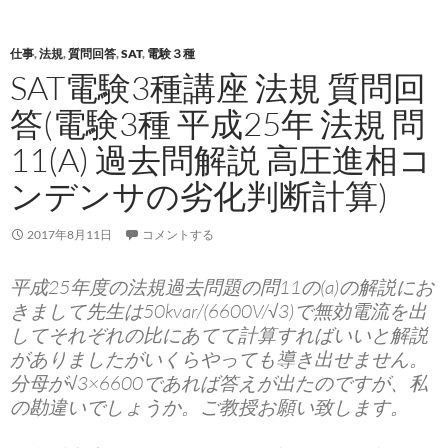
仕事
,
法規
,
質問回答
,
SAT
,
電験３種
SAT電験3種講座 法規 質問回
答(電験3種 平成25年 法規 問
11(A) 過去問解説 高圧進相コ
ンデンサの劣化判断計算)
2017年8月11日
コメントする
平成25年度の法規過去問題の問11の(a)の解説にお
きまして先生は50kvar/(6600V/√3)で無効電流を出
してそれぞれの比にあてて計算すればいいと解説
がありましたがいくらやっても導き出せません。
分母が√3×6600であれば答えが出たのですが、私
の勘違いでしょうか。ご教授お願い致します。