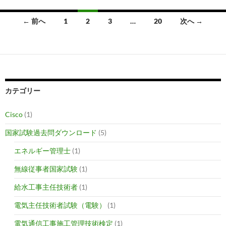
投
← 前へ
1
2
3
…
20
次へ →
稿
ナ
ビ
ゲ
カテゴリー
ー
Cisco
(1)
シ
国家試験過去問ダウンロード
(5)
ョ
エネルギー管理士
(1)
ン
無線従事者国家試験
(1)
給水工事主任技術者
(1)
電気主任技術者試験（電験）
(1)
電気通信工事施工管理技術検定
(1)