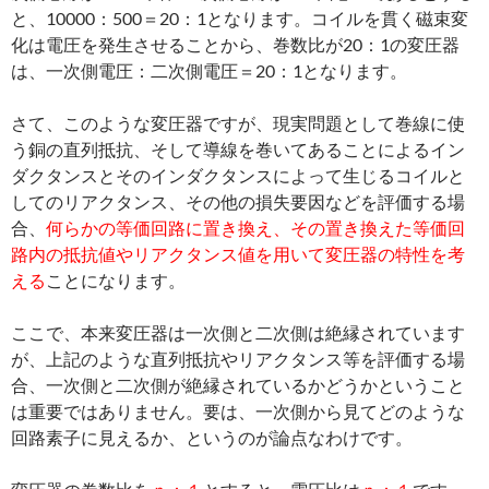
と、10000：500＝20：1となります。コイルを貫く磁束変
化は電圧を発生させることから、巻数比が20：1の変圧器
は、一次側電圧：二次側電圧＝20：1となります。
さて、このような変圧器ですが、現実問題として巻線に使
う銅の直列抵抗、そして導線を巻いてあることによるイン
ダクタンスとそのインダクタンスによって生じるコイルと
してのリアクタンス、その他の損失要因などを評価する場
合、
何らかの等価回路に置き換え、その置き換えた等価回
路内の抵抗値やリアクタンス値を用いて変圧器の特性を考
える
ことになります。
ここで、本来変圧器は一次側と二次側は絶縁されています
が、上記のような直列抵抗やリアクタンス等を評価する場
合、一次側と二次側が絶縁されているかどうかということ
は重要ではありません。要は、一次側から見てどのような
回路素子に見えるか、というのが論点なわけです。