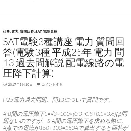
仕事
,
電力
,
質問回答
,
SAT
,
電験３種
SAT電験3種講座 電力 質問回
答(電験3種 平成25年 電力 問
13 過去問解説 配電線路の電
圧降下計算)
2017年8月10日
コメントする
H25電力過去問題、問13について質問です。
A-B間の電圧降下E=√3×100×(0.3×0.8+0.2×0.6)は問
題ないのですが、S-A間の電圧降下を求める際に、
A点での電流が150+100=250Aで算出すると回答が