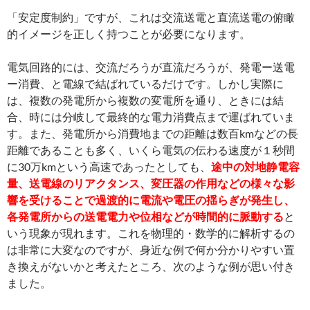
「安定度制約」ですが、これは交流送電と直流送電の俯瞰
的イメージを正しく持つことが必要になります。
電気回路的には、交流だろうが直流だろうが、発電ー送電
ー消費、と電線で結ばれているだけです。しかし実際に
は、複数の発電所から複数の変電所を通り、ときには結
合、時には分岐して最終的な電力消費点まで運ばれていま
す。また、発電所から消費地までの距離は数百kmなどの長
距離であることも多く、いくら電気の伝わる速度が１秒間
に30万kmという高速であったとしても、
途中の対地静電容
量、送電線のリアクタンス、変圧器の作用などの様々な影
響を受けることで過渡的に電流や電圧の揺らぎが発生し、
各発電所からの送電電力や位相などが時間的に脈動する
と
いう現象が現れます。これを物理的・数学的に解析するの
は非常に大変なのですが、身近な例で何か分かりやすい置
き換えがないかと考えたところ、次のような例が思い付き
ました。