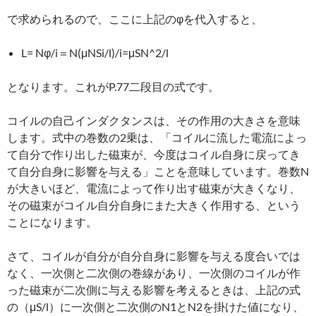
で求められるので、ここに上記のφを代入すると、
L= Nφ/i＝N(μNSi/l)/i=μSN^2/l
となります。これがP.77二段目の式です。
コイルの自己インダクタンスは、その作用の大きさを意味
します。式中の巻数の2乗は、「コイルに流した電流によっ
て自分で作り出した磁束が、今度はコイル自身に戻ってき
て自分自身に影響を与える」ことを意味しています。巻数N
が大きいほど、電流によって作り出す磁束が大きくなり、
その磁束がコイル自分自身にまた大きく作用する、という
ことになります。
さて、コイルが自分が自分自身に影響を与える度合いでは
なく、一次側と二次側の巻線があり、一次側のコイルが作
った磁束が二次側に与える影響を考えるときは、上記の式
の（μS/l）に一次側と二次側のN1とN2を掛けた値になり、