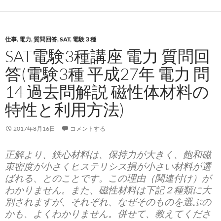
仕事
,
電力
,
質問回答
,
SAT
,
電験３種
SAT電験3種講座 電力 質問回
答(電験3種 平成27年 電力 問
14 過去問解説 磁性体材料の
特性と利用方法)
2017年8月16日
コメントする
正解より、鉄心材料は、保持力が大きく、飽和磁
束密度が小さくヒステリシス損が小さい材料が選
ばれる、とのことです。この理由（関連付け）が
わかりません。また、磁性材料は下記２種類に大
別されますが、それぞれ、なぜそのものを選ぶの
かも、よくわかりません。併せて、教えてくださ