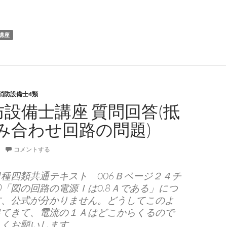
講座
消防設備士4類
防設備士講座 質問回答(抵
み合わせ回路の問題)
コメントする
種四類共通テキスト 006Ｂページ２４チ
「図の回路の電源Ｉは0.8Ａである」につ
方、公式が分かりません。どうしてこのよ
出てきて、電流の１Ａはどこからくるので
しくお願いします。