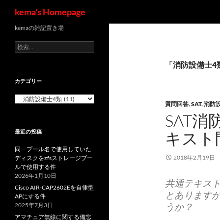
検
kema's Homepage
索
コ
kemaの雑記置き場
ン
検
テ
索:
ン
「消防設備士4
ツ
カテゴリー
へ
カ
ス
質問回答
,
SAT
,
消防
テ
キ
SAT消
ゴ
ッ
リ
最近の投稿
キスト
ー
プ
同一プール名で使用していた
2018年2月19日
ディスクをzfsストレージプー
ルで使用する件
2026年1月10日
共通テキスト
Cisco AIR-CAP2602Eを自律型
とあります
APにする件
うか？
2025年7月3日
アマチュア無線に関する備忘