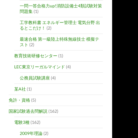
一問一答合格力up!消防設備士4類試験対策
問題集
(1)
工学教科書 エネルギー管理士 電気分野 出
るとこだけ！
(2)
最速合格 第一級陸上特殊無線技士 模擬テ
スト
(2)
教育技術研修センター
(1)
LEC東京リーガルマインド
(4)
公務員試験講座
(4)
某A社
(1)
免許・資格
(5)
国家試験過去問解説
(162)
電験3種
(162)
2009年理論
(2)