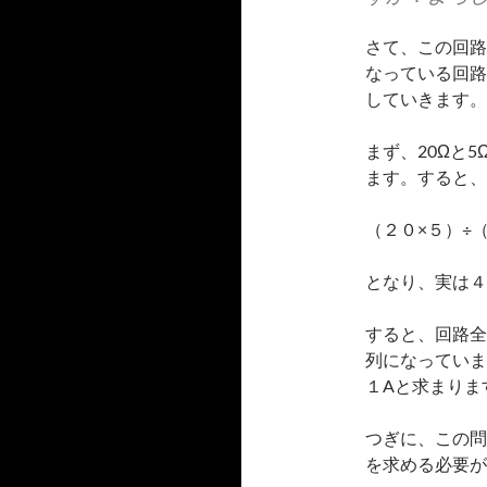
さて、この回路
なっている回路
していきます。
まず、20Ωと
ます。すると、
（２０×５）÷
となり、実は４
すると、回路全
列になっていま
１Aと求まりま
つぎに、この問
を求める必要が