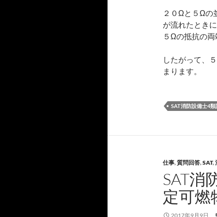
２０Ωと５Ωの
が流れたときに
５Ωの抵抗の両
したがって、５
まります。
SAT消防設備士4類
仕事
,
質問回答
,
SAT
,
SAT消
定可燃
2017年9月9日