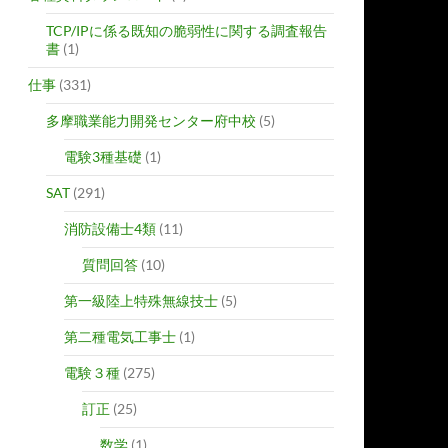
TCP/IPに係る既知の脆弱性に関する調査報告
書
(1)
仕事
(331)
多摩職業能力開発センター府中校
(5)
電験3種基礎
(1)
SAT
(291)
消防設備士4類
(11)
質問回答
(10)
第一級陸上特殊無線技士
(5)
第二種電気工事士
(1)
電験３種
(275)
訂正
(25)
数学
(1)