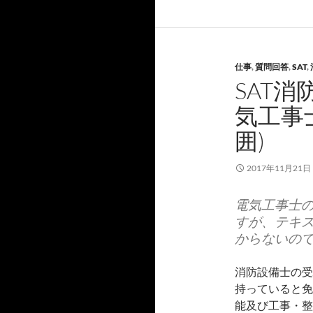
仕事
,
質問回答
,
SAT
,
SAT消
気工事
囲)
2017年11月21日
電気工事士
すが、テキス
からないの
消防設備士の受
持っていると免
能及び工事・整