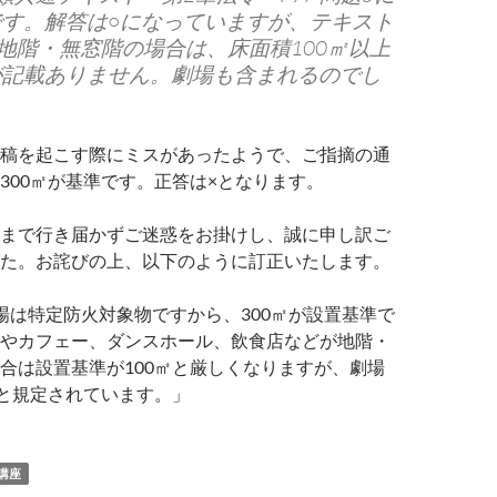
です。解答は○になっていますが、テキスト
「地階・無窓階の場合は、床面積100㎡以上
が記載ありません。劇場も含まれるのでし
稿を起こす際にミスがあったようで、ご指摘の通
300㎡が基準です。正答は×となります。
まで行き届かずご迷惑をお掛けし、誠に申し訳ご
た。お詫びの上、以下のように訂正いたします。
場は特定防火対象物ですから、300㎡が設置基準で
やカフェー、ダンスホール、飲食店などが地階・
合は設置基準が100㎡と厳しくなりますが、劇場
まと規定されています。」
講座