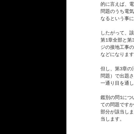
的に言えば、電
問題のうち電気
なるという事に
したがって、該
第1章全部と第
ジの接地工事の
などになります
但し、第3章の
問題）で出題さ
一通り目を通し
鑑別の問1につ
ての問題ですか
部分が該当しま
当します。