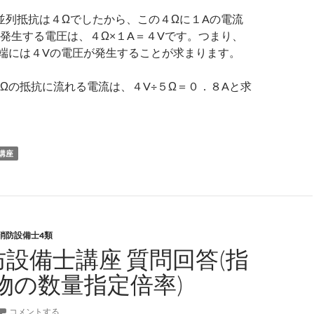
並列抵抗は４Ωでしたから、この４Ωに１Aの電流
発生する電圧は、４Ω×１A＝４Vです。つまり、
端には４Vの電圧が発生することが求まります。
Ωの抵抗に流れる電流は、４V÷５Ω＝０．８Aと求
講座
消防設備士4類
防設備士講座 質問回答(指
物の数量指定倍率)
コメントする