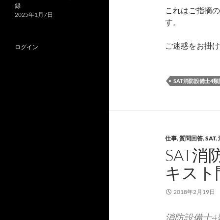
録
これはご指摘の
2025年1月7日
す。
ご迷惑をお掛け
ログイン
SAT消防設備士4類
仕事
,
質問回答
,
SAT
,
SAT消
キスト
2018年2月19日
消防設備士4