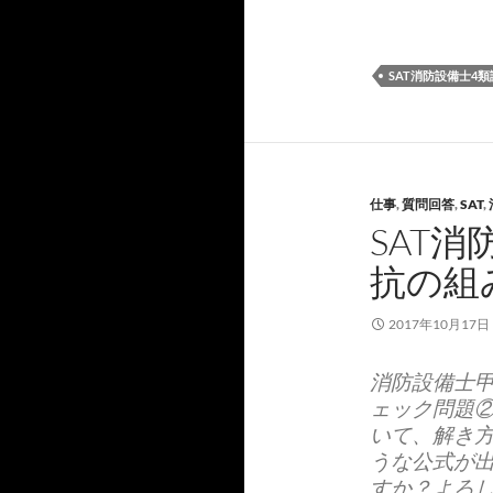
SAT消防設備士4類
仕事
,
質問回答
,
SAT
,
SAT消
抗の組
2017年10月17日
消防設備士甲
ェック問題②
いて、解き
うな公式が
すか？よろ