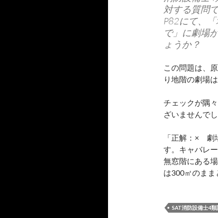
対する質問
P82にて、
で」に劇場
ょうか？
この問題は、原
り地階の劇場は
チェックが隅々
ざいませんでし
「正解：× 劇
す。キャバレー
無窓階にある場
は300㎡のま
SAT消防設備士4類