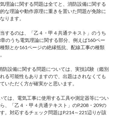
気理論に関する問題は全てと、消防設備に関する
的な理論や動作原理に重きを置いた問題が免除に
なります。
当するのは、「乙４・甲４共通テキスト」のうち
3章のうち電気理論に関する部分、例えば160ペー
種類とか161ページの絶縁抵抗、配線工事の種類
。
消防設備に関する問題については、実技試験（鑑別
れる可能性もありますので、出題はされなくても
ていただく方が確実かと思います。
いては、電気工事に使用する工具や測定器等につい
ら、「乙４・甲４共通テキスト」のP.208・209の
す。対応するチェック問題はP.214～221辺りが該