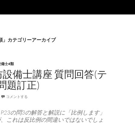
類」カテゴリーアーカイブ
設備士4類
防設備士講座 質問回答(テ
問題訂正)
コメントする
P23の問3の解答と解説に「比例します」
が、これは反比例の間違いではないでしょ