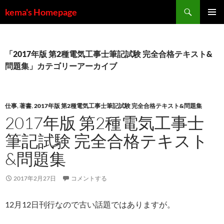
コ
検
kema's Homepage
ン
索
メインメ
テ
ニュー
ン
ツ
「2017年版 第2種電気工事士筆記試験 完全合格テキスト&
へ
問題集」カテゴリーアーカイブ
ス
キ
ッ
仕事
,
著書
,
2017年版 第2種電気工事士筆記試験 完全合格テキスト&問題集
プ
2017年版 第2種電気工事士
筆記試験 完全合格テキスト
&問題集
2017年2月27日
コメントする
12月12日刊行なので古い話題ではありますが。