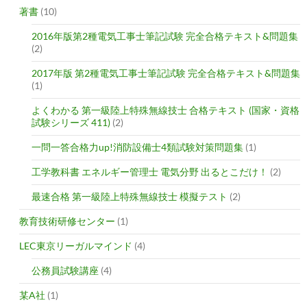
著書
(10)
2016年版第2種電気工事士筆記試験 完全合格テキスト&問題集
(2)
2017年版 第2種電気工事士筆記試験 完全合格テキスト&問題集
(1)
よくわかる 第一級陸上特殊無線技士 合格テキスト (国家・資格
試験シリーズ 411)
(2)
一問一答合格力up!消防設備士4類試験対策問題集
(1)
工学教科書 エネルギー管理士 電気分野 出るとこだけ！
(2)
最速合格 第一級陸上特殊無線技士 模擬テスト
(2)
教育技術研修センター
(1)
LEC東京リーガルマインド
(4)
公務員試験講座
(4)
某A社
(1)