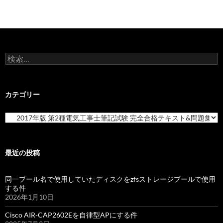
検
索:
カテゴリー
カ
テ
ゴ
リ
ー
最近の投稿
同一プール名で使用していたディスクをzfsストレージプールで使用
する件
2026年1月10日
Cisco AIR-CAP2602Eを自律型APにする件