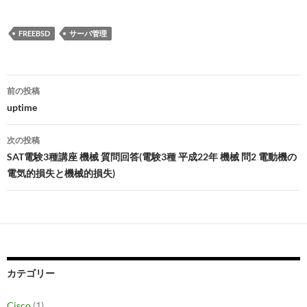
FREEBSD
サーバ管理
投
前の投稿
稿
uptime
ナ
次の投稿
ビ
SAT電験3種講座 機械 質問回答(電験3種 平成22年 機械 問2 電動機の
電気的損失と機械的損失)
ゲ
ー
シ
ョ
ン
カテゴリー
Cisco
(1)