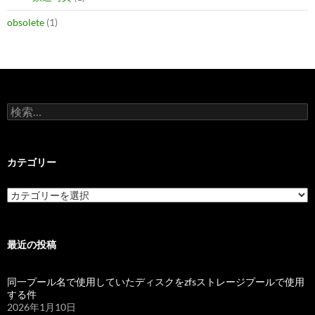
obsolete
(1)
検
索:
カテゴリー
カ
テ
ゴ
リ
ー
最近の投稿
同一プール名で使用していたディスクをzfsストレージプールで使用
する件
2026年1月10日