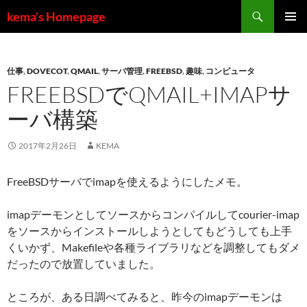
コ
検
kema's Homepage
ン
索
メインメ
テ
ニュー
ン
仕事
,
DOVECOT
,
QMAIL
,
サーバ管理
,
FREEBSD
,
趣味
,
コンピュータ
ツ
FREEBSDでQMAIL+IMAPサ
へ
ス
ーバ構築
キ
ッ
2017年2月26日
KEMA
プ
FreeBSDサーバでimapを使えるようにしたメモ。
imapデーモンとしてソースからコンパイルしてcourier-imap
をソースからインストールしようとしてもどうしても上手
くいかず、Makefileや各種ライブラリなどを調整してもダメ
だったので放置していました。
ところが、ある日調べてみると、昨今のimapデーモンは