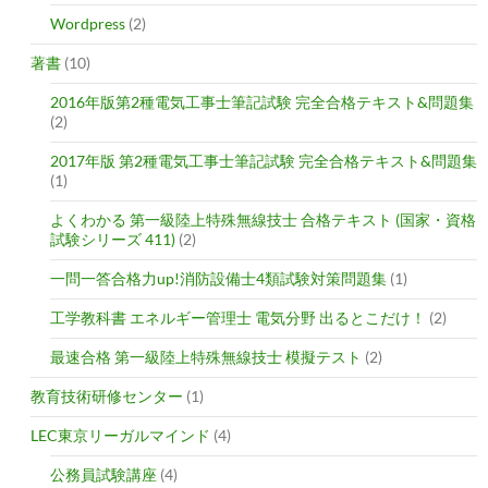
Wordpress
(2)
著書
(10)
2016年版第2種電気工事士筆記試験 完全合格テキスト&問題集
(2)
2017年版 第2種電気工事士筆記試験 完全合格テキスト&問題集
(1)
よくわかる 第一級陸上特殊無線技士 合格テキスト (国家・資格
試験シリーズ 411)
(2)
一問一答合格力up!消防設備士4類試験対策問題集
(1)
工学教科書 エネルギー管理士 電気分野 出るとこだけ！
(2)
最速合格 第一級陸上特殊無線技士 模擬テスト
(2)
教育技術研修センター
(1)
LEC東京リーガルマインド
(4)
公務員試験講座
(4)